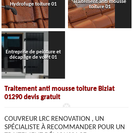
Traitement anti mousse
Hydrofuge toiture 01
toiture 01
Entreprise de peinture et
décapage de volet 01
Traitement anti mousse toiture Biziat
01290 devis gratuit
COUVREUR LRC RENOVATION , UN
SPÉCIALISTE À RECOMMANDER POUR UN