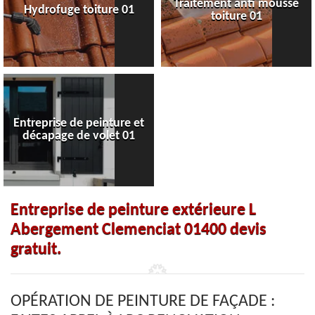
Traitement anti mousse
Hydrofuge toiture 01
toiture 01
Entreprise de peinture et
décapage de volet 01
Entreprise de peinture extérieure L
Abergement Clemenciat 01400 devis
gratuit.
OPÉRATION DE PEINTURE DE FAÇADE :