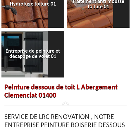
Traitement anti mousse
Hydrofuge toiture 01
toiture 01
Entreprise de peinture et
décapage de volet 01
Peinture dessous de toit L Abergement
Clemenciat 01400
SERVICE DE LRC RENOVATION , NOTRE
ENTREPRISE PEINTURE BOISERIE DESSOUS