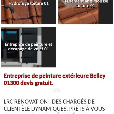
Traitement anti mousse
Hydrofuge toiture 01
toiture 01
Entreprise de peinture et
décapage de volet 01
Entreprise de peinture extérieure Belley
01300 devis gratuit.
LRC RENOVATION , DES CHARGÉS DE
CLIENTÈLE DYNAMIQUES, PRÊTS À VOUS