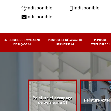
indisponible
indisponible
indisponible
ENTREPRISE DE RAVALEMENT
PEINTURE ET DÉCAPAGE DE
PEINTURE
DE FAÇADE 01
PERSIENNE 01
EXTÉRIEURE 01
rise de
Peinture et décapage
t de façade
Peinture extér
de persienne 01
01