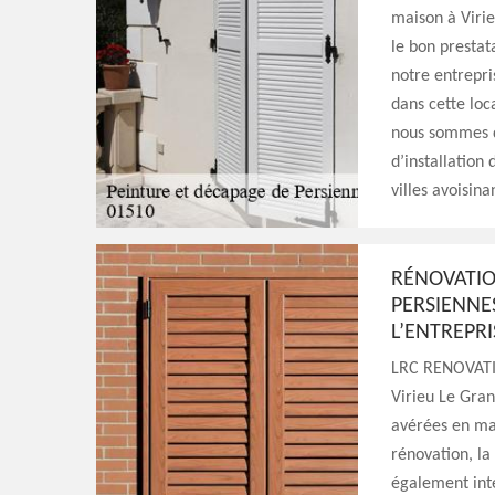
maison à Virie
le bon prestat
notre entrepr
dans cette loc
nous sommes d
d’installation 
villes avoisina
RÉNOVATION
PERSIENNES
L’ENTREPR
LRC RENOVATION
Virieu Le Gra
avérées en mat
rénovation, la
également inte