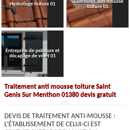
Traitement anti mousse
Hydrofuge toiture 01
toiture 01
Entreprise de peinture et
décapage de volet 01
Traitement anti mousse toiture Saint
Genis Sur Menthon 01380 devis gratuit
DEVIS DE TRAITEMENT ANTI-MOUSSE :
L’ÉTABLISSEMENT DE CELUI-CI EST