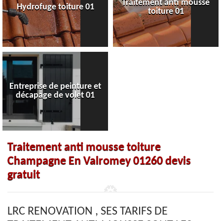
Traitement anti mousse
Hydrofuge toiture 01
toiture 01
Entreprise de peinture et
décapage de volet 01
Traitement anti mousse toiture
Champagne En Valromey 01260 devis
gratuit
LRC RENOVATION , SES TARIFS DE