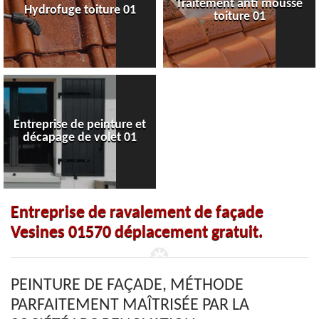
Traitement anti mousse
Hydrofuge toiture 01
toiture 01
Entreprise de peinture et
décapage de volet 01
Entreprise de ravalement de façade
Vesines 01570 déplacement gratuit.
PEINTURE DE FAÇADE, MÉTHODE
PARFAITEMENT MAÎTRISÉE PAR LA