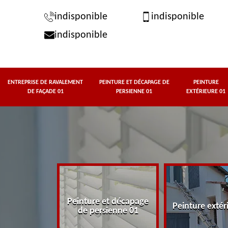
indisponible
indisponible
indisponible
ENTREPRISE DE RAVALEMENT
PEINTURE ET DÉCAPAGE DE
PEINTURE
DE FAÇADE 01
PERSIENNE 01
EXTÉRIEURE 01
rise de
Peinture et décapage
t de façade
Peinture extér
de persienne 01
01