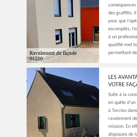
conséquences n
des graffitis. 
pour que l’opé
escomptés, l’e
à un professio
qualifié met t
permettant de 
LES AVANTA
VOTRE FAÇ
Suite à la con
en quête d’un 
à Torcieu dan
ravalement de 
mission. En ef
disposons de l