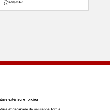
indisponible
nture extérieure Torcieu
nture et décapage de persienne Torcieu