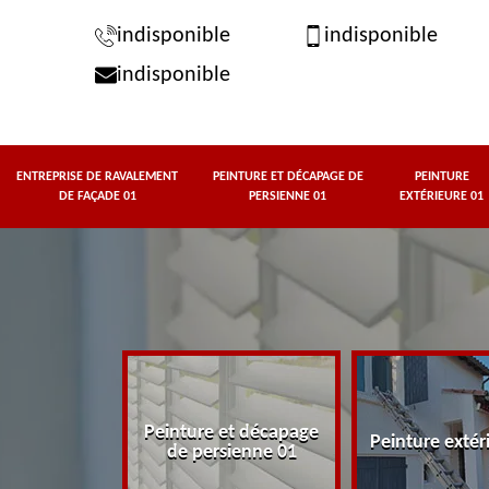
indisponible
indisponible
indisponible
ENTREPRISE DE RAVALEMENT
PEINTURE ET DÉCAPAGE DE
PEINTURE
DE FAÇADE 01
PERSIENNE 01
EXTÉRIEURE 01
rise de
Peinture et décapage
t de façade
Peinture extér
de persienne 01
01