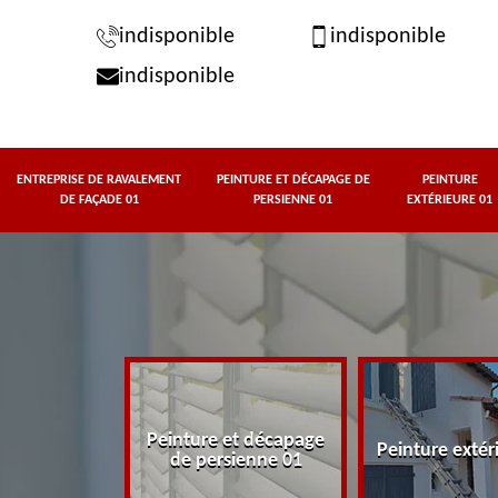
indisponible
indisponible
indisponible
ENTREPRISE DE RAVALEMENT
PEINTURE ET DÉCAPAGE DE
PEINTURE
DE FAÇADE 01
PERSIENNE 01
EXTÉRIEURE 01
rise de
Peinture et décapage
t de façade
Peinture extér
de persienne 01
01