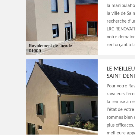
la manipulatio
la ville de Sai
recherche d’un
LRC RENOVATIO
notre domaine,
renforçant à l
LE MEILLE
SAINT DEN
Pour votre Ra
ravaleurs fero
la remise à ne
l’état de votr
sommes bien éq
plus efficaces
meilleure app