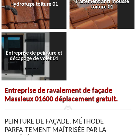
Traitement anti mousse
Hydrofuge toiture 01
toiture 01
Entreprise de peinture et
décapage de volet 01
Entreprise de ravalement de façade
Massieux 01600 déplacement gratuit.
PEINTURE DE FAÇADE, MÉTHODE
PARFAITEMENT MAÎTRISÉE PAR LA