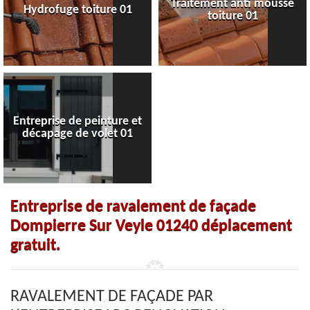
Traitement anti mousse
Hydrofuge toiture 01
toiture 01
Entreprise de peinture et
décapage de volet 01
Entreprise de ravalement de façade
Dompierre Sur Veyle 01240 déplacement
gratuit.
RAVALEMENT DE FAÇADE PAR