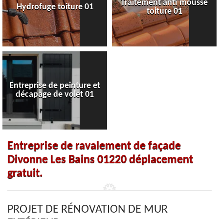
Traitement anti mousse
Hydrofuge toiture 01
toiture 01
Entreprise de peinture et
décapage de volet 01
Entreprise de ravalement de façade
Divonne Les Bains 01220 déplacement
gratuit.
PROJET DE RÉNOVATION DE MUR