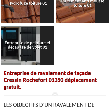
Traitement anti mousse
Hydrofuge toiture 01
toiture 01
Entreprise de peinture et
décapage de volet 01
Entreprise de ravalement de façade
Cressin Rochefort 01350 déplacement
gratuit.
LES OBJECTIFS D’UN RAVALEMENT DE