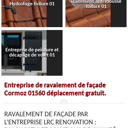
Traitement anti mousse
Hydrofuge toiture 01
toiture 01
Entreprise de peinture et
décapage de volet 01
Entreprise de ravalement de façade
Cormoz 01560 déplacement gratuit.
RAVALEMENT DE FAÇADE PAR
L’ENTREPRISE LRC RENOVATION :