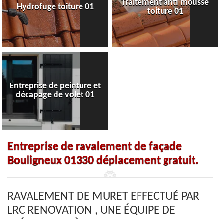
Traitement anti mousse
Hydrofuge toiture 01
toiture 01
Entreprise de peinture et
décapage de volet 01
Entreprise de ravalement de façade
Bouligneux 01330 déplacement gratuit.
RAVALEMENT DE MURET EFFECTUÉ PAR
LRC RENOVATION , UNE ÉQUIPE DE