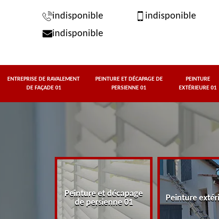
indisponible
indisponible
indisponible
ENTREPRISE DE RAVALEMENT
PEINTURE ET DÉCAPAGE DE
PEINTURE
DE FAÇADE 01
PERSIENNE 01
EXTÉRIEURE 01
rise de
Peinture et décapage
t de façade
Peinture extér
de persienne 01
01