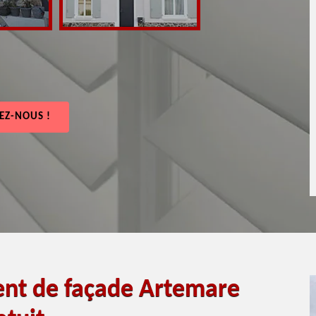
EZ-NOUS !
ent de façade Artemare