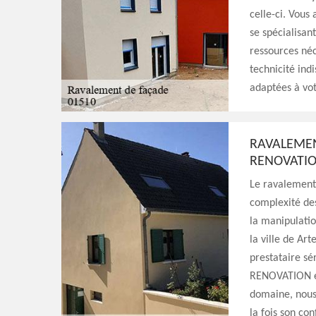
celle-ci. Vous 
se spécialisan
ressources néc
technicité indi
adaptées à vot
RAVALEMEN
RENOVATIO
Le ravalement 
complexité des
la manipulatio
la ville de Ar
prestataire sé
RENOVATION es
domaine, nous 
la fois son con