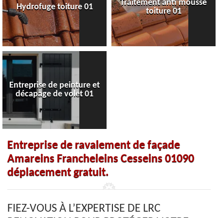
Traitement anti mousse
Hydrofuge toiture 01
toiture 01
Entreprise de peinture et
décapage de volet 01
Entreprise de ravalement de façade
Amareins Francheleins Cesseins 01090
déplacement gratuit.
FIEZ-VOUS À L’EXPERTISE DE LRC