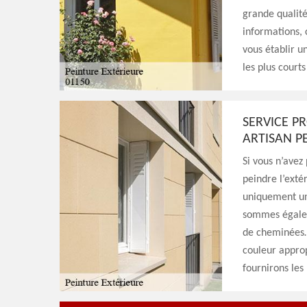
grande qualité
informations, c
vous établir un
les plus courts
SERVICE P
ARTISAN P
Si vous n’avez
peindre l’ext
uniquement une
sommes égalem
de cheminées… 
couleur approp
fournirons les 