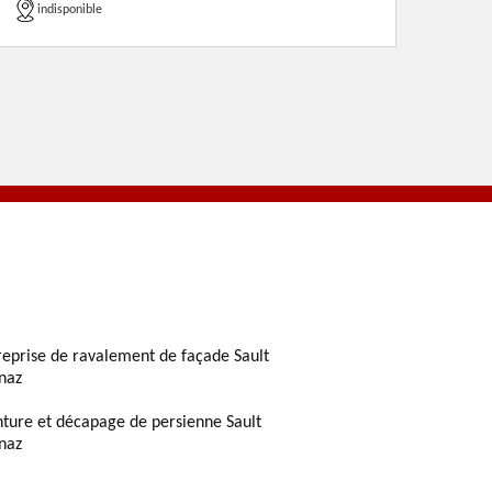
indisponible
reprise de ravalement de façade Sault
naz
nture et décapage de persienne Sault
naz