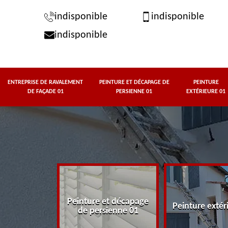
indisponible
indisponible
indisponible
ENTREPRISE DE RAVALEMENT
PEINTURE ET DÉCAPAGE DE
PEINTURE
DE FAÇADE 01
PERSIENNE 01
EXTÉRIEURE 01
rise de
Peinture et décapage
t de façade
Peinture extér
de persienne 01
01