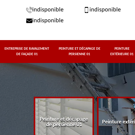
indisponible
indisponible
indisponible
ENTREPRISE DE RAVALEMENT
PEINTURE ET DÉCAPAGE DE
PEINTURE
DE FAÇADE 01
PERSIENNE 01
EXTÉRIEURE 01
rise de
Peinture et décapage
t de façade
Peinture extér
de persienne 01
01