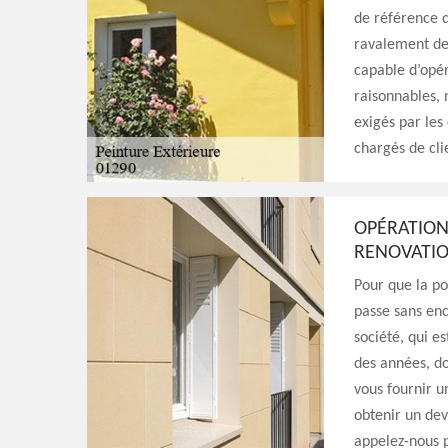
de référence d
ravalement de 
capable d’opér
raisonnables, 
exigés par les
chargés de cli
OPÉRATION 
RENOVATI
Pour que la po
passe sans enc
société, qui 
des années, do
vous fournir u
obtenir un dev
appelez-nous p