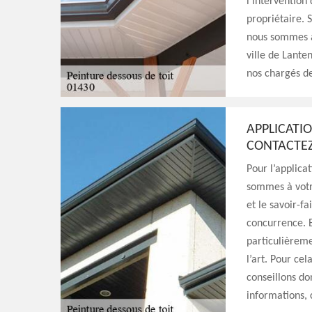
l’intervention
propriétaire. 
nous sommes à 
ville de Lante
nos chargés de
APPLICATIO
CONTACTEZ
Pour l’applica
sommes à votre
et le savoir-f
concurrence. E
particulièreme
l’art. Pour cel
conseillons do
informations, 