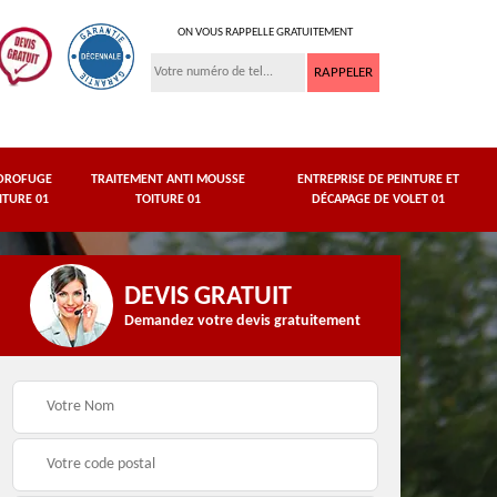
ON VOUS RAPPELLE GRATUITEMENT
DROFUGE
TRAITEMENT ANTI MOUSSE
ENTREPRISE DE PEINTURE ET
ITURE 01
TOITURE 01
DÉCAPAGE DE VOLET 01
DEVIS GRATUIT
Demandez votre devis gratuitement
asse
Peinture de dessous
Hydrofuge toiture 01
de toit 01 Ain