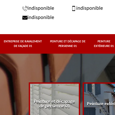
indisponible
indisponible
indisponible
ENTREPRISE DE RAVALEMENT
PEINTURE ET DÉCAPAGE DE
PEINTURE
DE FAÇADE 01
PERSIENNE 01
EXTÉRIEURE 01
rise de
Peinture et décapage
t de façade
Peinture extér
de persienne 01
01