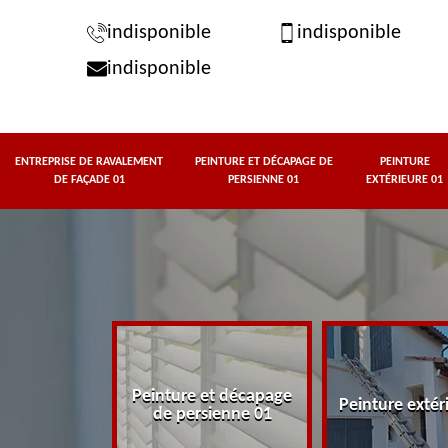
indisponible
indisponible
indisponible
ENTREPRISE DE RAVALEMENT
PEINTURE ET DÉCAPAGE DE
PEINTURE
DE FAÇADE 01
PERSIENNE 01
EXTÉRIEURE 01
rise de
Peinture et décapage
t de façade
Peinture extér
de persienne 01
01