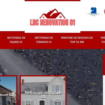
NETTOYAGE DE
NETTOYAGE DE
PEINTURE DE DESSOUS DE
HY
FAÇADE 01
TERRASSE 01
TOIT 01 AIN
TO
Nettoyage de façade
Nettoyage de terr
ieure 01
01
01