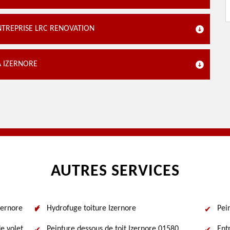
NTREPRISE LRC RENOVATION
 IZERNORE
AUTRES SERVICES
zernore
Hydrofuge toiture Izernore
Pei
e volet
Peinture dessous de toit Izernore 01580
Ent