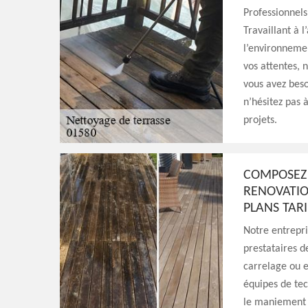
Professionnels 
Travaillant à 
l’environnemen
vos attentes, 
vous avez beso
n’hésitez pas 
projets.
COMPOSEZ 
RENOVATIO
PLANS TAR
Notre entrepr
prestataires d
carrelage ou e
équipes de tec
le maniement de