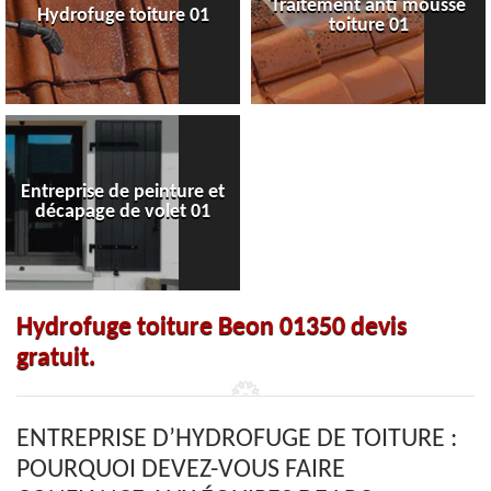
Traitement anti mousse
Hydrofuge toiture 01
toiture 01
Entreprise de peinture et
décapage de volet 01
Hydrofuge toiture Beon 01350 devis
gratuit.
ENTREPRISE D’HYDROFUGE DE TOITURE :
POURQUOI DEVEZ-VOUS FAIRE